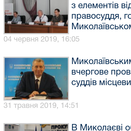
з елементів в
правосуддя, г
Миколаївськом
04 червня 2019, 16:05
Миколаївськи
вчергове пров
суддів місцеви
31 травня 2019, 14:51
В Миколаєві о