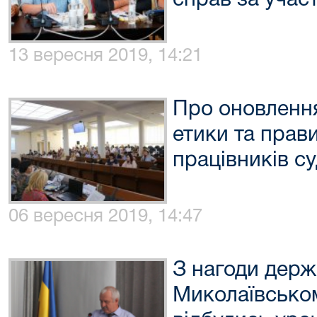
справ за участ
13 вересня 2019, 14:21
Про оновлення
етики та прав
працівників с
06 вересня 2019, 14:47
З нагоди держ
Миколаївськом