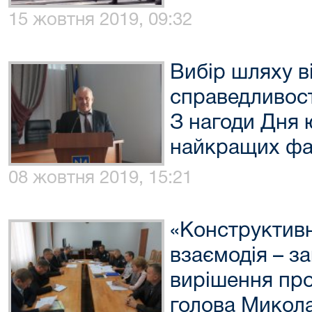
15 жовтня 2019, 09:32
Вибір шляху в
справедливості
З нагоди Дня 
найкращих фа
08 жовтня 2019, 15:21
«Конструктивн
взаємодія – з
вирішення про
голова Микола