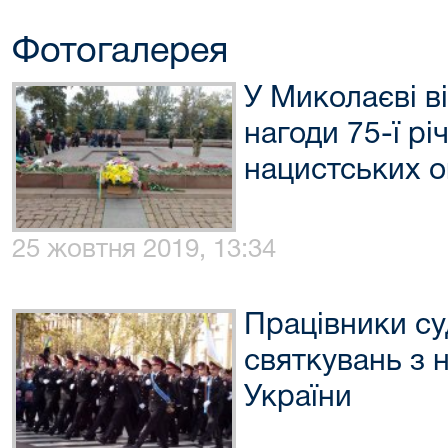
Фотогалерея
У Миколаєві в
нагоди 75-ї рі
нацистських о
25 жовтня 2019, 13:34
Працівники су
святкувань з 
України