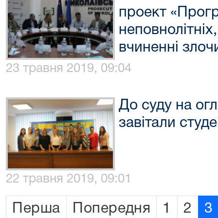
проект «Прогр
неповнолітніх,
вчиненні злоч
23 травня 2019, 09:04
До суду на ог
завітали студ
22 травня 2019, 09:01
Перша
Попередня
1
2
3