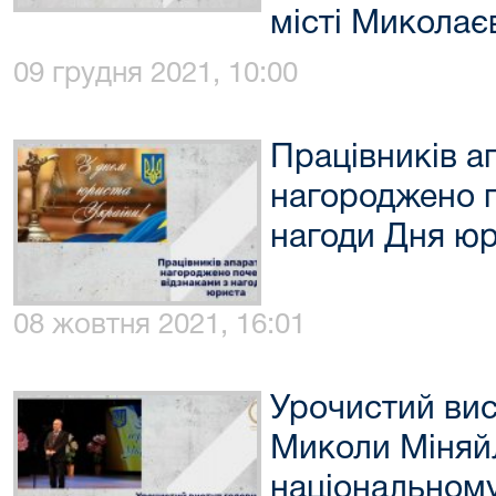
місті Миколає
09 грудня 2021, 10:00
Працівників а
нагороджено 
нагоди Дня ю
08 жовтня 2021, 16:01
Урочистий вис
Миколи Міняй
національному