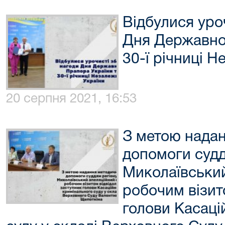
Відбулися уро
Дня Державно
30-ї річниці Н
20 серпня 2021, 16:53
З метою надан
допомоги судд
Миколаївський
робочим візит
голови Касаці