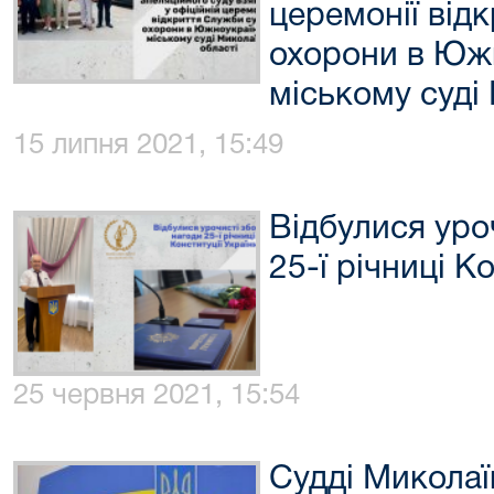
церемонії від
охорони в Юж
міському суді
15 липня 2021, 15:49
Відбулися уро
25-ї річниці К
25 червня 2021, 15:54
Судді Миколаї