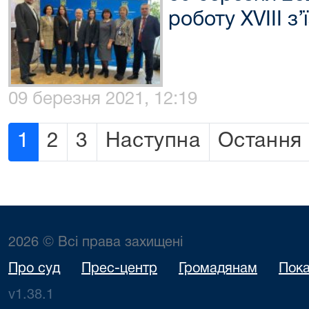
роботу XVIII з’
09 березня 2021, 12:19
1
2
3
Наступна
Остання
2026 © Всі права захищені
Про суд
Прес-центр
Громадянам
Пока
v1.38.1