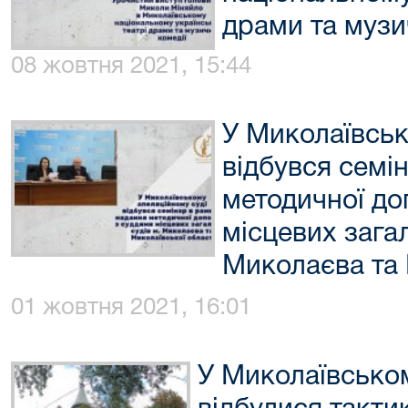
драми та музи
08 жовтня 2021, 15:44
У Миколаївськ
відбувся семі
методичної до
місцевих загал
Миколаєва та 
01 жовтня 2021, 16:01
У Миколаївськом