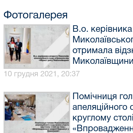
Фотогалерея
В.о. керівника
Миколаївськог
отримала відз
Миколаївщини
10 грудня 2021, 20:37
Помічниця гол
апеляційного с
круглому столі
«Впровадженн