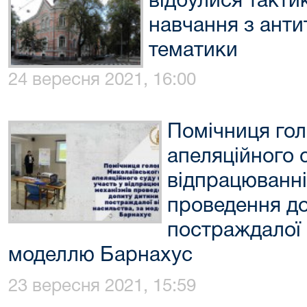
відбулися тактик
навчання з анти
тематики
24 вересня 2021, 16:00
Помічниця гол
апеляційного с
відпрацюванні
проведення до
постраждалої 
моделлю Барнахус
23 вересня 2021, 15:59