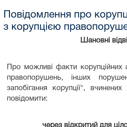
Повідомлення про корупц
з корупцією правопоруш
Шановні відві
Про можливі факти корупційних 
правопорушень, інших поруше
запобігання корупції", вчинени
повідомити:
через відкритий для ціл