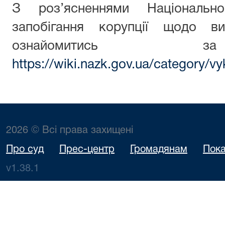
З роз’ясненнями Національн
запобігання корупції щодо ви
ознайомитись з
https://wiki.nazk.gov.ua/category/vy
2026 © Всі права захищені
Про суд
Прес-центр
Громадянам
Пока
v1.38.1