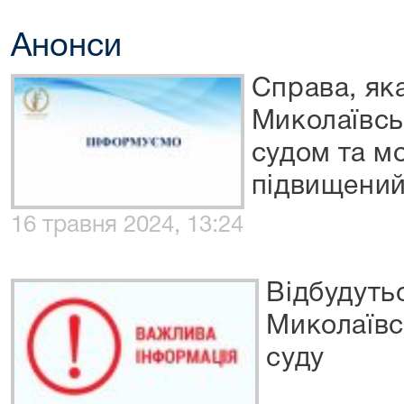
Анонси
Справа, як
Миколаївсь
судом та м
підвищений
16 травня 2024, 13:24
Відбудуть
Миколаївс
суду