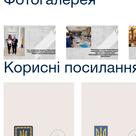
Фотогалерея
Корисні посиланн
Президент
Верховна
України
Рада
України