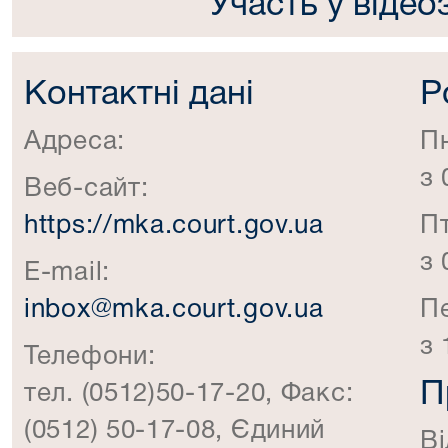
Участь у відео
Контактні дані
Р
Адреса:
П
з 
Веб-сайт:
https://mka.court.gov.ua
П
з 
E-mail:
inbox@mka.court.gov.ua
П
з 
Телефони:
П
тел. (0512)50-17-20, Факс:
(0512) 50-17-08, Єдиний
Ві