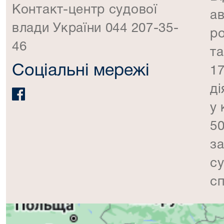
Контакт-центр судової
а
влади України 044 207-35-
ро
46
та
Соціальні мережі
17
ді
у 
50
за
су
сп