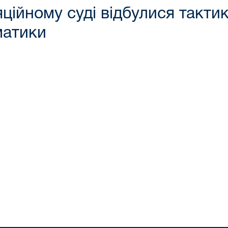
ійному суді відбулися тактик
матики