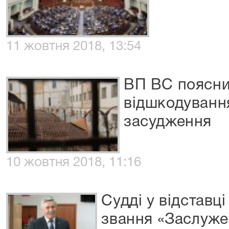
11 жовтня 2018, 13:54
ВП ВС поясни
відшкодуванн
засудження
10 жовтня 2018, 11:16
Судді у відставц
звання «Заслуже