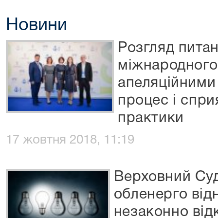
Новини
Розгляд пита
міжнародного
апеляційними
процес і спри
практики
17 жовтня 2018, 11:19
Верховний Суд
обленерго від
незаконно від