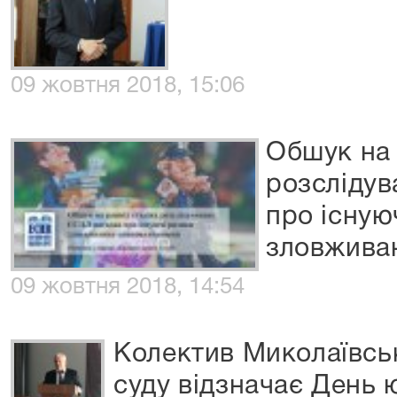
09 жовтня 2018, 15:06
Обшук на 
розслідув
про існую
зловжива
09 жовтня 2018, 14:54
Колектив Миколаївсь
суду відзначає День 