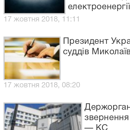
електроенергі
17 жовтня 2018, 11:11
Президент Укра
суддів Миколаї
17 жовтня 2018, 08:20
Держорган
звернення 
— КС