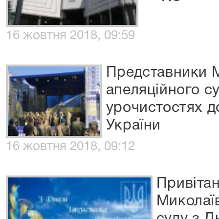
16 жовтня 2018, 09:59
Представники 
апеляційного су
урочистостях д
України
16 жовтня 2018, 09:12
Привітан
Миколаї