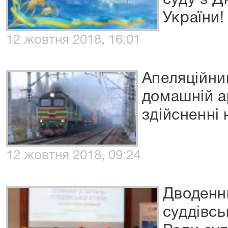
суду з Д
України!
12 жовтня 2018, 16:01
Апеляційни
домашній а
здійсненні 
12 жовтня 2018, 09:24
Дводенни
суддівсь