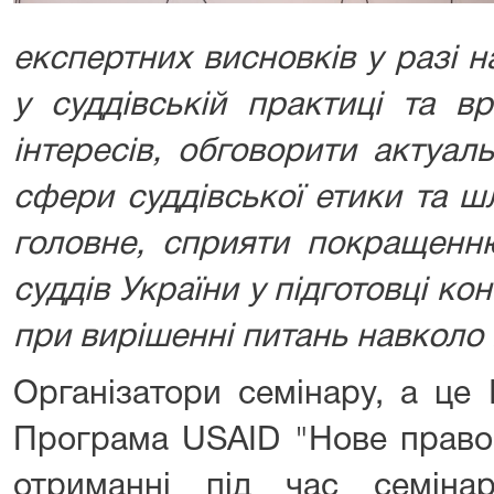
експертних висновків у разі 
у суддівській практиці та в
інтересів, обговорити актуаль
сфери суддівської етики та ш
головне, сприяти покращенн
суддів України у підготовці ко
при вирішенні питань навколо 
Організатори семінару, а це 
Програма USAID "Нове правос
отриманні під час семіна