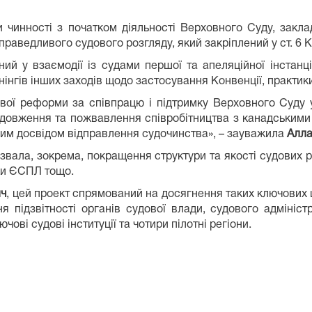
и чинності з початком діяльності Верховного Суду, закл
праведливого судового розгляду, який закріплений у ст. 6 К
ий у взаємодії із судами першої та апеляційної інстанц
енінгів інших заходів щодо застосування Конвенції, практ
ої реформи за співпрацю і підтримку Верховного Суду у 
довження та пожвавлення співробітництва з канадськими
щим досвідом відправлення судочинства», – зауважила
Алла
азвала, зокрема, покращення структури та якості судових 
ики ЄСПЛ тощо.
ч
, цей проект спрямований на досягнення таких ключових 
я підзвітності органів судової влади, судового адмініст
чові судові інституції та чотири пілотні регіони.