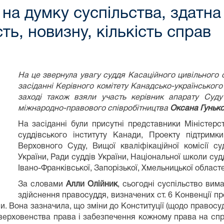
, на думку суспільства, здатн
ть, новизну, кількість справ
На це звернула увагу суддя Касаційного цивільного 
засіданні Керівного комітету Канадсько-українськог
заході також взяли участь керівник апарату Суд
міжнародно-правового співробітництва
Оксана Гуньк
На засіданні були присутні представники Міністер
суддівського інституту Канади, Проекту підтрим
Верховного Суду, Вищої кваліфікаційної комісії су
України, Ради суддів України, Національної школи судді
Івано-Франківської, Запорізької, Хмельницької областе
За словами
Алли Олійник
, сьогодні суспільство вим
здійснення правосуддя, визначених ст. 6 Конвенції 
. Вона зазначила, що зміни до Конституції (щодо правосу
 верховенства права і забезпечення кожному права на сп