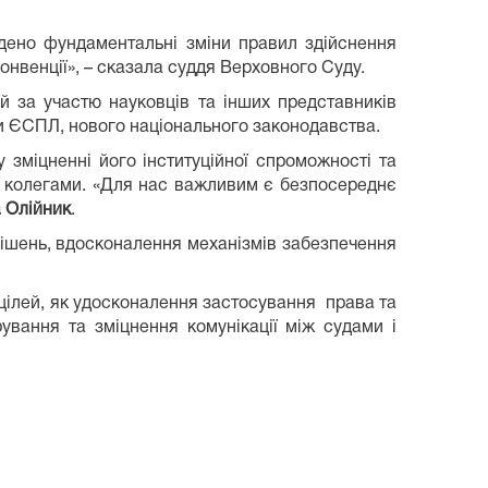
адено фундаментальні зміни правил здійснення
онвенції», – сказала суддя Верховного Суду.
ій за участю науковців та інших представників
ики ЄСПЛ, нового національного законодавства.
зміцненні його інституційної спроможності та
 колегами. «Для нас важливим є безпосереднє
 Олійник
.
рішень, вдосконалення механізмів забезпечення
цілей, як удосконалення застосування права та
рування та зміцнення комунікації між судами і