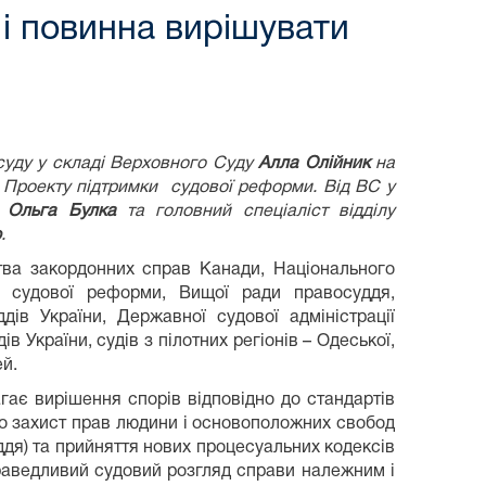
а і повинна вирішувати
суду у складі Верховного Суду
Алла Олійник
на
о Проекту підтримки судової реформи. Від ВС у
у
Ольга Булка
та головний спеціаліст відділу
о
.
ства закордонних справ Канади, Національного
ки судової реформи, Вищої ради правосуддя,
ддів України, Державної судової адміністрації
в України, судів з пілотних регіонів – Одеської,
й.
агає вирішення спорів відповідно до стандартів
про захист прав людини і основоположних свобод
ддя) та прийняття нових процесуальних кодексів
раведливий судовий розгляд справи належним і