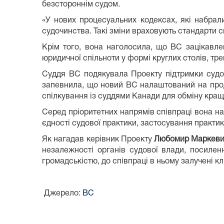
безстороннім судом.
«У нових процесуальних кодексах, які набрал
судочинства. Такі зміни враховують стандарти с
Крім того, вона наголосила, що ВС зацікавлен
юридичної спільноти у формі круглих столів, тр
Суддя ВС подякувала Проекту підтримки судов
запевнила, що новий ВС налаштований на про
спілкування із суддями Канади для обміну кра
Серед пріоритетних напрямів співпраці вона н
єдності судової практики, застосування практ
Як нагадав керівник Проекту
Любомир Маркеви
незалежності органів судової влади, посиленн
громадськістю, до співпраці в ньому залучені клю
Джерело:
ВС