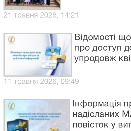
21 травня 2026, 14:21
Відомості що
про доступ д
упродовж кві
11 травня 2026, 09:49
Інформація пр
надісланих М
повісток у ви