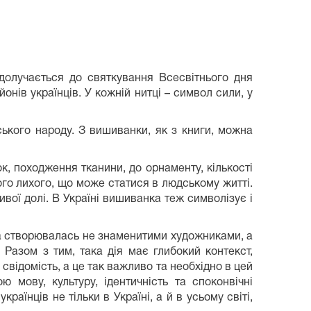
долучається до святкування Всесвітнього дня
нів українців. У кожній нитці – символ сили, у
ого народу. З вишиванки, як з книги, можна
походження тканини, до орнаменту, кількості
ого лихого, що може статися в людському житті.
вої долі. В Україні вишиванка теж символізує і
створювалась не знаменитими художниками, а
Разом з тим, така дія має глибокий контекст,
 свідомість, а це так важливо та необхідно в цей
мову, культуру, ідентичність та споконвічні
аїнців не тільки в Україні, а й в усьому світі,