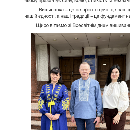
якому презентує силу, волю, стійкість та незлам
Вишиванка – це не просто одяг, це наш ідент
нашій єдності, а наші традиції – це фундамент 
Щиро вітаємо зі Всесвітнім днем вишиванки! 