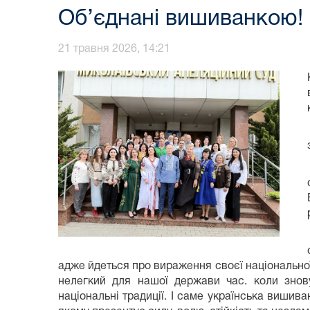
Об’єднані вишиванкою!
21 травня 2026, 14:21
адже йдеться про вираження своєї національної т
нелегкий для нашої держави час. коли знову
національні традиції. І саме українська вишива