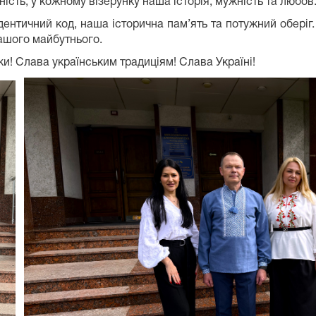
ність, у кожному візерунку наша історія, мужність та любов
ичний код, наша історична пам’ять та потужний оберіг. 
нашого майбутнього.
Слава українським традиціям! Слава Україні!