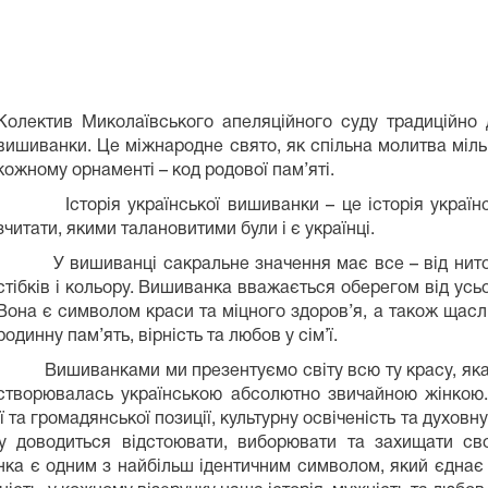
Колектив Миколаївського апеляційного суду традиційно 
вишиванки. Це міжнародне свято, як спільна молитва мільйо
кожному орнаменті – код родової пам’яті.
Історія української вишиванки – це історія українськ
зчитати, якими талановитими були і є українці.
У вишиванці сакральне значення має все – від ниток, 
стібків і кольору. Вишиванка вважається оберегом від усь
Вона є символом краси та міцного здоров’я, а також щасли
родинну пам’ять, вірність та любов у сім’ї.
Вишиванками ми презентуємо світу всю ту красу, яка 
створювалась українською абсолютно звичайною жінкою. 
а громадянської позиції, культурну освіченість та духовну
 доводиться відстоювати, виборювати та захищати свою 
нка є одним з найбільш ідентичним символом, який єднає укр