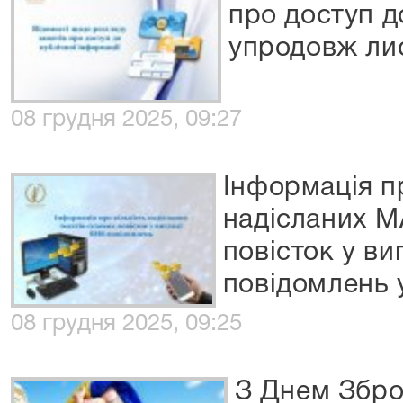
про доступ д
упродовж ли
08 грудня 2025, 09:27
Інформація пр
надісланих М
повісток у ви
повідомлень 
08 грудня 2025, 09:25
З Днем Збро