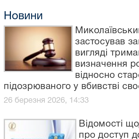
Новини
Миколаївськи
застосував за
вигляді трима
визначення р
відносно ста
підозрюваного у вбивстві своє
26 березня 2026, 14:33
Відомості що
про доступ д