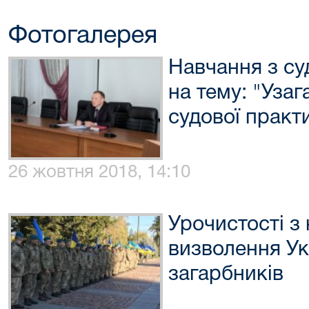
Фотогалерея
Навчання з су
на тему: "Узаг
судової практ
26 жовтня 2018, 14:10
Урочистості з 
визволення Ук
загарбників