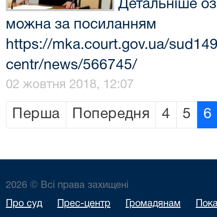
Детальніше оз
можна за посиланням
https://mka.court.gov.ua/sud14
centr/news/566745/
02 жовтня 2018, 12:07
Перша
Попередня
4
5
6
2026 © Всі права захищені
Про суд
Прес-центр
Громадянам
Пока