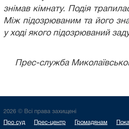
знімав кімнату. Подія трапила
Між підозрюваним та його зн
у ході якого підозрюваний зад
Прес-служба Миколаївського
2026 © Всі права захищені
Про суд
Прес-центр
Громадянам
Пока