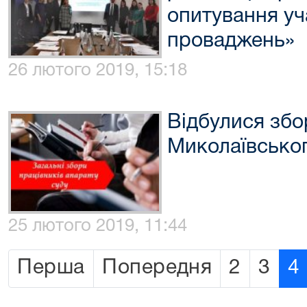
опитування уч
проваджень»
26 лютого 2019, 15:18
Відбулися збо
Миколаївськог
25 лютого 2019, 11:44
Перша
Попередня
2
3
4