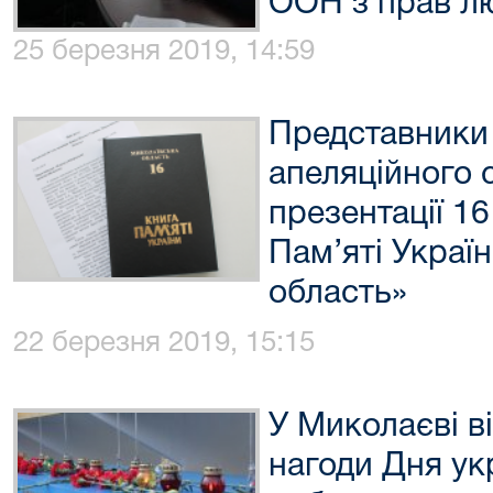
ООН з прав лю
25 березня 2019, 14:59
Представники
апеляційного 
презентації 1
Пам’яті Украї
область»
22 березня 2019, 15:15
У Миколаєві в
нагоди Дня ук