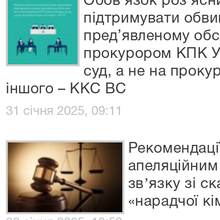
Обов’язок роз’ясн
підтримувати обви
пред’явленому обся
прокурором КПК У
суд, а не на проку
іншого – ККС ВС
31 січня 2025, 09:11
Рекомендаці
апеляційним
звʼязку зі с
«нарадчої кі