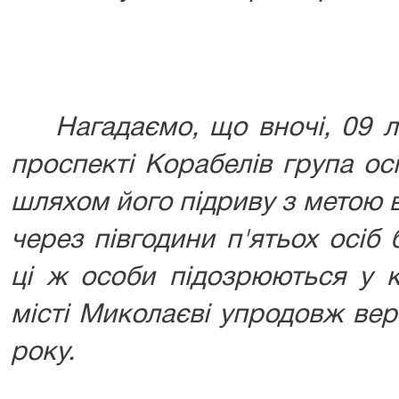
Нагадаємо, що вночі, 09 ли
проспекті Корабелів група о
шляхом його підриву з метою 
через півгодини п'ятьох осіб
ці ж особи підозрюються у к
місті Миколаєві упродовж вер
року.