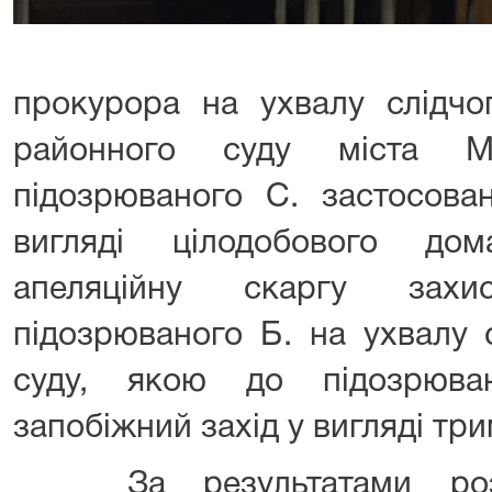
прокурора на ухвалу слідчо
районного суду міста М
підозрюваного С. застосова
вигляді цілодобового до
апеляційну скаргу захи
підозрюваного Б. на ухвалу 
суду, якою до підозрюва
запобіжний захід у вигляді тр
За результатами розг