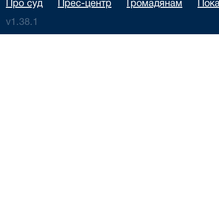
Про суд
Прес-центр
Громадянам
Пока
v1.38.1