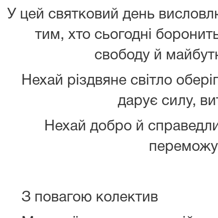
У цей святковий день висловл
тим, хто сьогодні борони
свободу й майбут
Нехай різдвяне світло обері
дарує силу, ви
Нехай добро й справедли
переможу
З повагою колектив